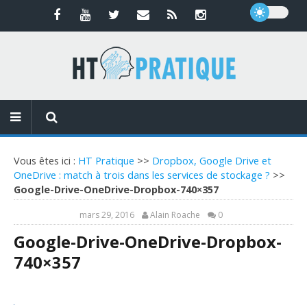
Vous êtes ici :
HT Pratique
>>
Dropbox, Google Drive et
OneDrive : match à trois dans les services de stockage ?
>>
Google-Drive-OneDrive-Dropbox-740×357
mars 29, 2016
Alain Roache
0
Google-Drive-OneDrive-Dropbox-
740×357