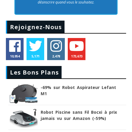
désinscrire quand vous le souhaitez.
Rejoignez-Nous
10,954
5,171
2,478
173,673
Les Bons Plans
-69% sur Robot Aspirateur Lefant
M1
Robot Piscine sans Fil Bocxi à prix
jamais vu sur Amazon (-59%)