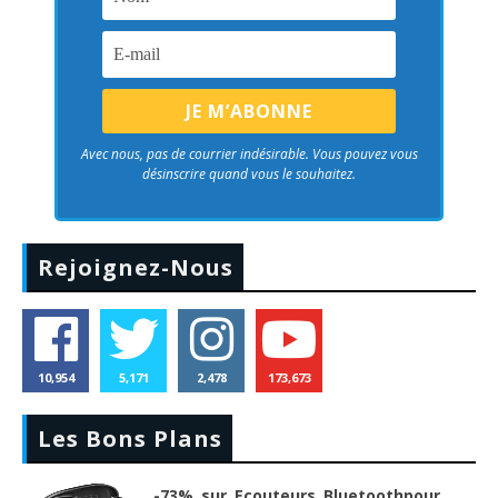
Avec nous, pas de courrier indésirable. Vous pouvez vous
désinscrire quand vous le souhaitez.
Rejoignez-Nous
10,954
5,171
2,478
173,673
Les Bons Plans
-73% sur Ecouteurs Bluetoothpour