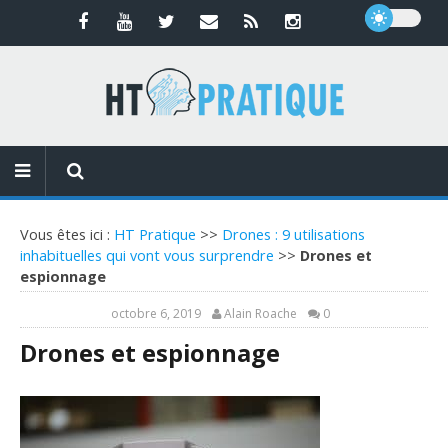
Vous êtes ici :
HT Pratique
>>
Drones : 9 utilisations
inhabituelles qui vont vous surprendre
>>
Drones et
espionnage
octobre 6, 2019
Alain Roache
0
Drones et espionnage