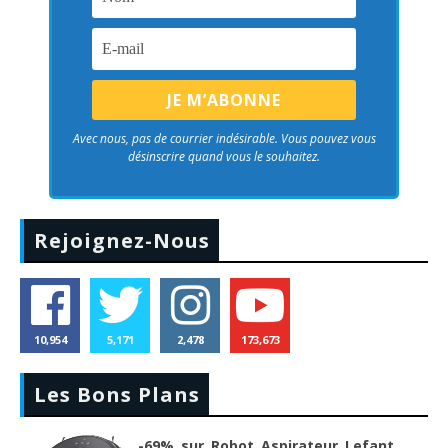
Avec nous, pas de courrier indésirable. Vous pouvez vous
désinscrire quand vous le souhaitez.
Rejoignez-Nous
10,954
5,171
2,478
173,673
Les Bons Plans
-69% sur Robot Aspirateur Lefant