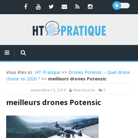
Vous êtes ici :
HT Pratique
>>
Drones Potensic – Quel drone
choisir en 2026 ?
>>
meilleurs drones Potensic
septembre 13, 2019
Alain Roache
0
meilleurs drones Potensic