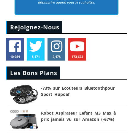
désinscrire quand vous le souhaitez.
Rejoignez-Nous
10,954
5,171
2,478
173,673
Les Bons Plans
-73% sur Ecouteurs Bluetoothpour
Sport Hupoaf
Robot Aspirateur Lefant M3 Max à
prix jamais vu sur Amazon (-67%)