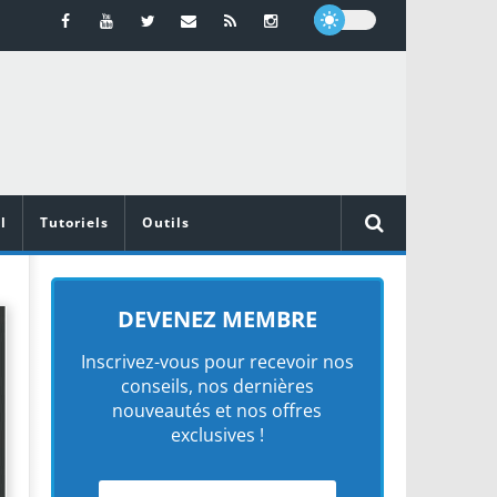
l
Tutoriels
Outils
DEVENEZ MEMBRE
Inscrivez-vous pour recevoir nos
conseils, nos dernières
nouveautés et nos offres
exclusives !