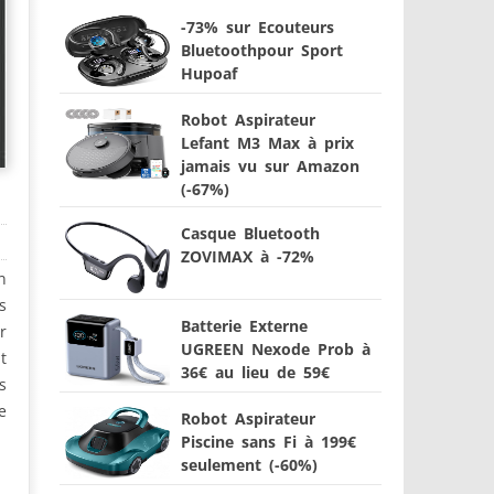
-73% sur Ecouteurs
Bluetoothpour Sport
Hupoaf
Robot Aspirateur
Lefant M3 Max à prix
jamais vu sur Amazon
(-67%)
Casque Bluetooth
ZOVIMAX à -72%
n
s
Batterie Externe
r
UGREEN Nexode Prob à
t
36€ au lieu de 59€
s
e
Robot Aspirateur
Piscine sans Fi à 199€
seulement (-60%)