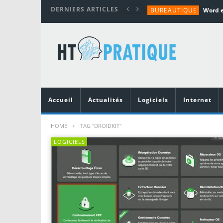
DERNIERS ARTICLES
BUREAUTIQUE
MATÉRIEL
TUTORIALS
MATÉRIEL
MATÉRIEL
Accueil
Actualités
Logiciels
Internet
HOME
TAG "DROIDKIT"
LOGICIELS