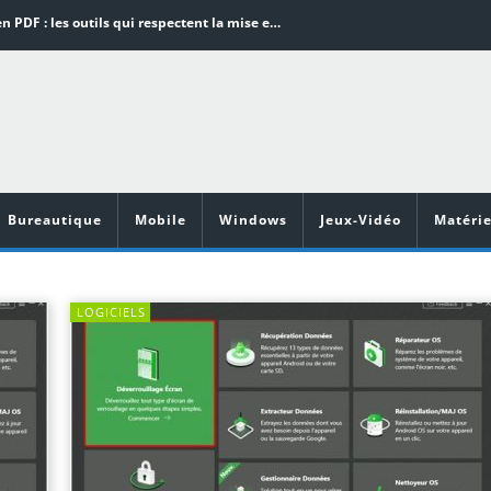
Word en PDF : les outils qui respectent la mise en page
Aspirateurs ECOVACS : Top 9 des meilleurs modèles de la marque
Comment programmer l’arrêt automatique de son pc sous Windows 10 ?
Aspirateurs Xiaomi : Top 11 des meilleurs modèles de la marque
Vidéoprojecteurs Asus : Top 6 des meilleurs modèles de la marque
Bureautique
Mobile
Windows
Jeux-Vidéo
Matérie
LOGICIELS