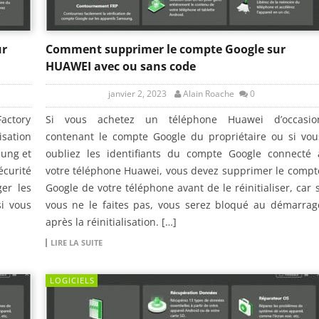
ur
Comment supprimer le compte Google sur
HUAWEI avec ou sans code
janvier 2, 2023
Alain Roache
0
Factory
Si vous achetez un téléphone Huawei d’occasio
isation
contenant le compte Google du propriétaire ou si vou
sung et
oubliez les identifiants du compte Google connecté 
curité
votre téléphone Huawei, vous devez supprimer le compt
er les
Google de votre téléphone avant de le réinitialiser, car s
i vous
vous ne le faites pas, vous serez bloqué au démarrag
après la réinitialisation. […]
LIRE LA SUITE
LOGICIELS