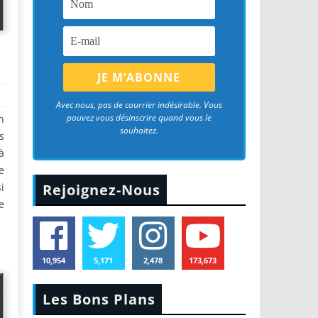
Avec nous, pas de courrier indésirable. Vous
pouvez vous désinscrire quand vous le
n
souhaitez.
s
à
e
i
Rejoignez-Nous
e
10,954
5,171
2,478
173,673
Les Bons Plans