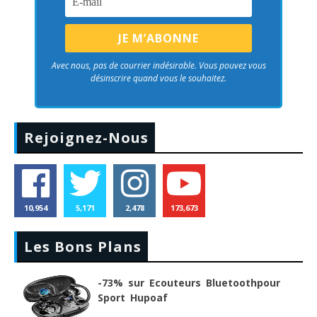
Avec nous, pas de courrier indésirable. Vous pouvez vous
désinscrire quand vous le souhaitez.
Rejoignez-Nous
10,954
5,171
2,478
173,673
Les Bons Plans
-73% sur Ecouteurs Bluetoothpour
Sport Hupoaf