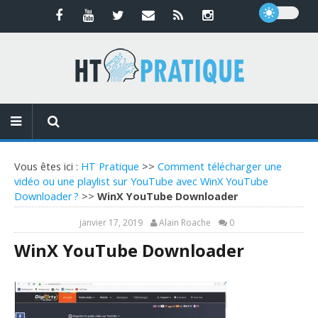
Vous êtes ici :
HT Pratique
>>
Comment télécharger une
vidéo ou une playlist sur YouTube avec WinX YouTube
Downloader ?
>>
WinX YouTube Downloader
janvier 17, 2019
Alain Roache
0
WinX YouTube Downloader