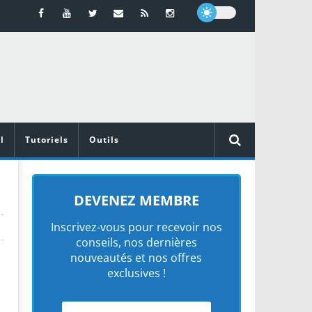
l
Tutoriels
Outils
DEVENEZ MEMBRE
Inscrivez-vous pour recevoir nos
conseils, nos dernières
nouveautés et nos offres
exclusives !