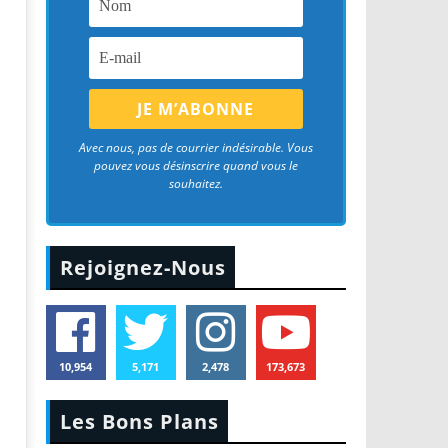
Avec nous, pas de courrier indésirable. Vous
pouvez vous désinscrire quand vous le
souhaitez.
Rejoignez-Nous
10,954
5,171
2,478
173,673
Les Bons Plans