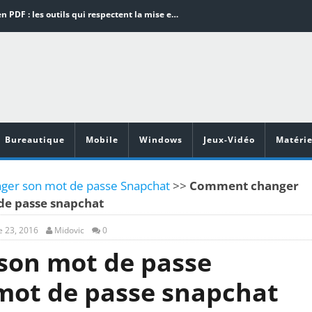
Word en PDF : les outils qui respectent la mise en page
Aspirateurs ECOVACS : Top 9 des meilleurs modèles de la marque
Comment programmer l’arrêt automatique de son pc sous Windows 10 ?
Aspirateurs Xiaomi : Top 11 des meilleurs modèles de la marque
Vidéoprojecteurs Asus : Top 6 des meilleurs modèles de la marque
Bureautique
Mobile
Windows
Jeux-Vidéo
Matérie
er son mot de passe Snapchat
>>
Comment changer
de passe snapchat
 23, 2016
Midovic
0
on mot de passe
mot de passe snapchat