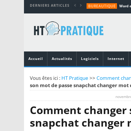
DERNIERS ARTICLES
BUREAUTIQUE
MATÉRIEL
TUTORIALS
MATÉRIEL
MATÉRIEL
Accueil
Actualités
Logiciels
Internet
Vous êtes ici :
HT Pratique
>>
Comment chang
son mot de passe snapchat changer mot 
novembre
Comment changer s
snapchat changer 