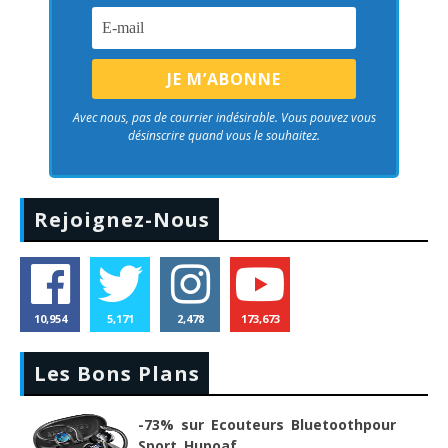
Avec nous, pas de courrier indésirable. Vous pouvez vous
désinscrire quand vous le souhaitez.
Rejoignez-Nous
10,954
5,171
2,478
173,673
Les Bons Plans
-73% sur Ecouteurs Bluetoothpour
Sport Hupoaf