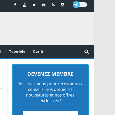
l
Tutoriels
Outils
DEVENEZ MEMBRE
Inscrivez-vous pour recevoir nos
conseils, nos dernières
nouveautés et nos offres
exclusives !