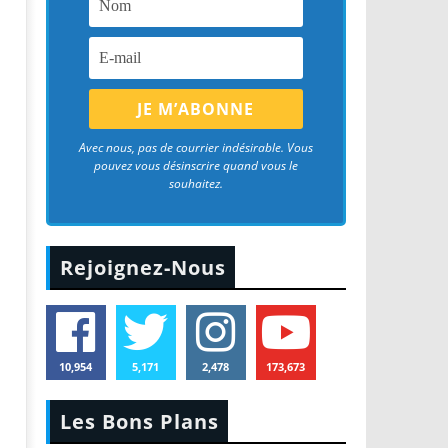
Avec nous, pas de courrier indésirable. Vous
pouvez vous désinscrire quand vous le
souhaitez.
Rejoignez-Nous
10,954
5,171
2,478
173,673
Les Bons Plans