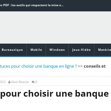
Word en PDF : les outils qui respectent la mise en page
Aspirateurs ECOVACS : Top 9 des meilleurs modèles de la marque
Comment programmer l’arrêt automatique de son pc sous Windows 10 ?
Aspirateurs Xiaomi : Top 11 des meilleurs modèles de la marque
Vidéoprojecteurs Asus : Top 6 des meilleurs modèles de la marque
Bureautique
Mobile
Windows
Jeux-Vidéo
Matérie
stuces pour choisir une banque en ligne ?
>>
conseils et
2023
Alain Roache
0
s pour choisir une banque