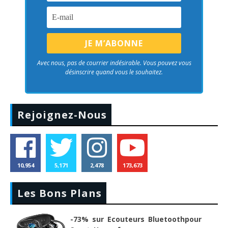
Avec nous, pas de courrier indésirable. Vous pouvez vous
désinscrire quand vous le souhaitez.
Rejoignez-Nous
10,954
5,171
2,478
173,673
Les Bons Plans
-73% sur Ecouteurs Bluetoothpour