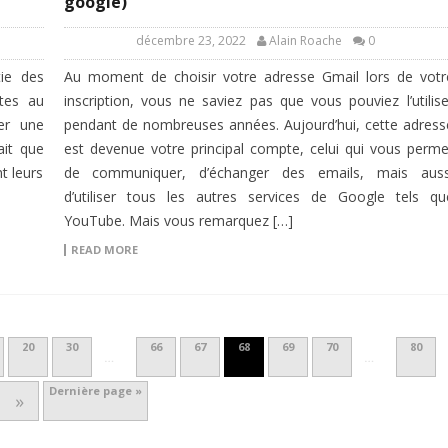
google)
décembre 23, 2022
Alain Roache
0
tie des
Au moment de choisir votre adresse Gmail lors de votr
ètes au
inscription, vous ne saviez pas que vous pouviez l’utilise
er une
pendant de nombreuses années. Aujourd’hui, cette adress
ait que
est devenue votre principal compte, celui qui vous perme
t leurs
de communiquer, d’échanger des emails, mais auss
d’utiliser tous les autres services de Google tels qu
YouTube. Mais vous remarquez […]
READ MORE
20
30
66
67
68
69
70
80
…
…
Dernière page »
»