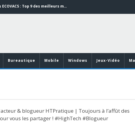
Aspirateurs ECOVACS : Top 9 des meilleurs modèles de la marque
Comment programmer l’arrêt automatique de son pc sous Windows 10 ?
Aspirateurs Xiaomi : Top 11 des meilleurs modèles de la marque
Vidéoprojecteurs Asus : Top 6 des meilleurs modèles de la marque
Word en PDF : les outils qui respectent la mise en page
Bureautique
Mobile
Windows
Jeux-Vidéo
Ma
acteur & blogueur HTPratique | Toujours à l’affût des
pour vous les partager ! #HighTech #Blogueur