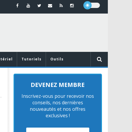
tériel
Tutoriels
Outils
DEVENEZ MEMBRE
Inscrivez-vous pour recevoir nos
conseils, nos dernières
nouveautés et nos offres
exclusives !