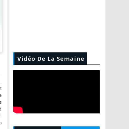
Vidéo De La Semaine
t
e
s
à
l
a