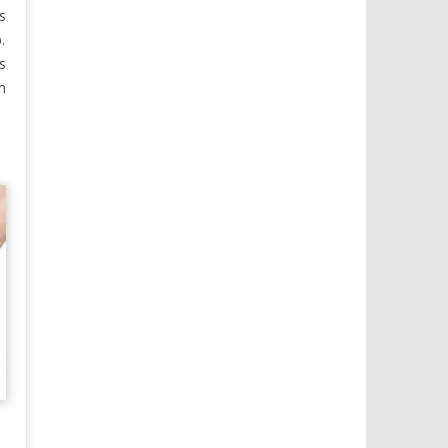
s
.
s
n