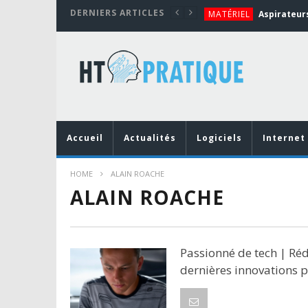
DERNIERS ARTICLES
MATÉRIEL
TUTORIALS
MATÉRIEL
MATÉRIEL
BUREAUTIQUE
Accueil
Actualités
Logiciels
Internet
HOME
ALAIN ROACHE
ALAIN ROACHE
Passionné de tech | Réd
dernières innovations 