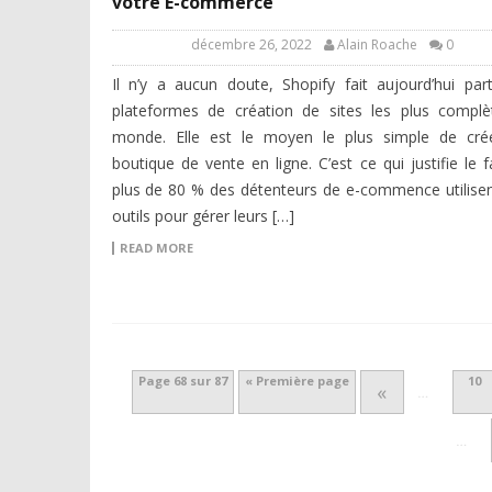
votre E-commerce
décembre 26, 2022
Alain Roache
0
Il n’y a aucun doute, Shopify fait aujourd’hui par
plateformes de création de sites les plus compl
monde. Elle est le moyen le plus simple de cré
boutique de vente en ligne. C’est ce qui justifie le f
plus de 80 % des détenteurs de e-commence utilisen
outils pour gérer leurs […]
READ MORE
Page 68 sur 87
« Première page
10
«
…
…