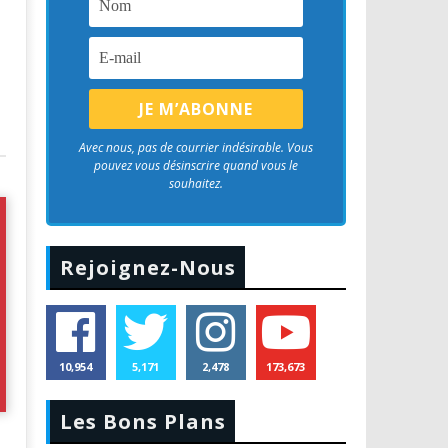
Avec nous, pas de courrier indésirable. Vous
pouvez vous désinscrire quand vous le
souhaitez.
Rejoignez-Nous
10,954
5,171
2,478
173,673
Les Bons Plans