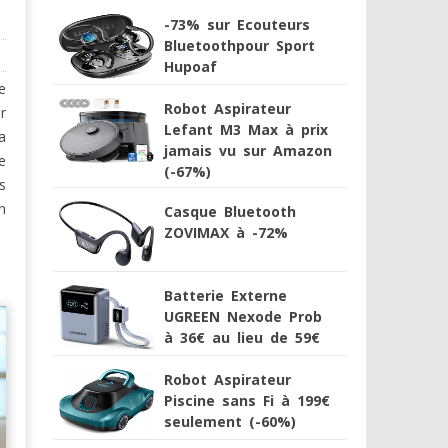
-73% sur Ecouteurs
Bluetoothpour Sport
Hupoaf
e
Robot Aspirateur
r
Lefant M3 Max à prix
a
jamais vu sur Amazon
e
(-67%)
s
n
Casque Bluetooth
ZOVIMAX à -72%
Batterie Externe
UGREEN Nexode Prob
à 36€ au lieu de 59€
Robot Aspirateur
Piscine sans Fi à 199€
seulement (-60%)