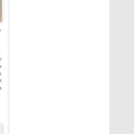
n
r
e
s
t
s