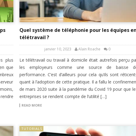
pps
Quel système de téléphonie pour les équipes e
télétravail ?
janvier 10, 2023
Alain Roache
0
es plus
Le télétravail ou travail à domicile était autrefois perçu pa
ien que
les employeurs comme une source de baisse d
mbreux
performance. C’est d’ailleurs pour cela qu’ils sont réticent
erveur
quant à l’adoption de cette pratique. Il a fallu le confinemen
nmoins,
de mars 2020 suite à la pandémie du Covid 19 pour que le
 rendre
entreprises se rendent compte de l’utilité […]
READ MORE
TUTORIALS