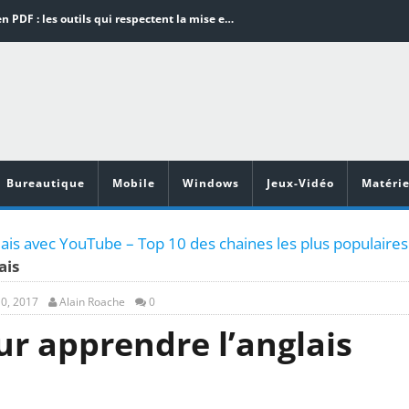
Word en PDF : les outils qui respectent la mise en page
Aspirateurs ECOVACS : Top 9 des meilleurs modèles de la marque
Comment programmer l’arrêt automatique de son pc sous Windows 10 ?
Aspirateurs Xiaomi : Top 11 des meilleurs modèles de la marque
Vidéoprojecteurs Asus : Top 6 des meilleurs modèles de la marque
Bureautique
Mobile
Windows
Jeux-Vidéo
Matérie
ais avec YouTube – Top 10 des chaines les plus populaires
ais
0, 2017
Alain Roache
0
ur apprendre l’anglais