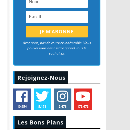
Avec nous, pas de courrier indésirable. Vous
pouvez vous désinscrire quand vous le
souhaitez.
Rejoignez-Nous
10,954
5,171
2,478
173,673
Les Bons Plans