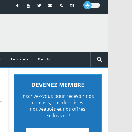
l
Tutoriels
Outils
DEVENEZ MEMBRE
Inscrivez-vous pour recevoir nos
conseils, nos dernières
nouveautés et nos offres
exclusives !