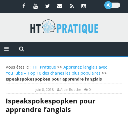
Vous êtes ici :
HT Pratique
>>
Apprenez l’anglais avec
YouTube – Top 10 des chaines les plus populaires
>>
Ispeakspokespopken pour apprendre l’anglais
juin 8, 2018
Alain Roache
0
Ispeakspokespopken pour
apprendre l’anglais