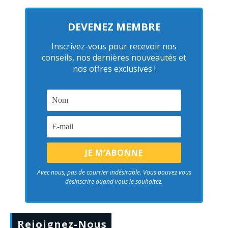
DEVENEZ MEMBRE
Inscrivez-vous pour recevoir nos
conseils, nos dernières nouveautés et
nos offres exclusives !
Avec nous, pas de courrier indésirable. Vous pouvez vous
désinscrire quand vous le souhaitez.
Rejoignez-Nous