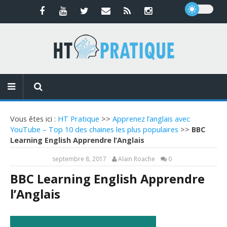
Vous êtes ici :
HT Pratique
>>
Apprenez l’anglais avec
YouTube – Top 10 des chaines les plus populaires
>>
BBC
Learning English Apprendre l’Anglais
septembre 8, 2017
Alain Roache
0
BBC Learning English Apprendre
l’Anglais