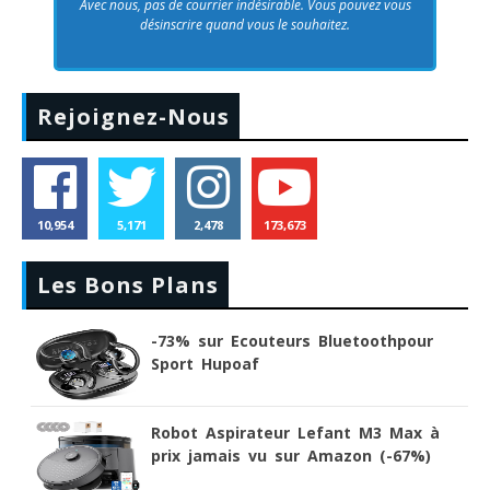
Avec nous, pas de courrier indésirable. Vous pouvez vous
désinscrire quand vous le souhaitez.
Rejoignez-Nous
10,954
5,171
2,478
173,673
Les Bons Plans
-73% sur Ecouteurs Bluetoothpour
Sport Hupoaf
Robot Aspirateur Lefant M3 Max à
prix jamais vu sur Amazon (-67%)