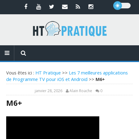
Vous êtes ici :
HT Pratique
>>
Les 7 meilleures applications
de Programme TV pour iOS et Android
>>
M6+
janvier 28, 2026
Alain Roache
0
M6+