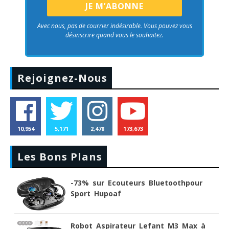
Avec nous, pas de courrier indésirable. Vous pouvez vous
désinscrire quand vous le souhaitez.
Rejoignez-Nous
10,954
5,171
2,478
173,673
Les Bons Plans
-73% sur Ecouteurs Bluetoothpour
Sport Hupoaf
Robot Aspirateur Lefant M3 Max à