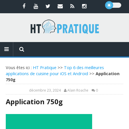
Vous êtes ici :
HT Pratique
>>
Top 6 des meilleures
applications de cuisine pour iOS et Android
>>
Application
750g
décembre 23, 2024
Alain Roache
0
Application 750g