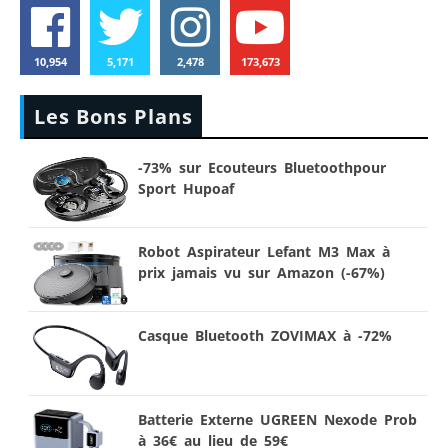
10,954
5,171
2,478
173,673
Les Bons Plans
-73% sur Ecouteurs Bluetoothpour
Sport Hupoaf
Robot Aspirateur Lefant M3 Max à
prix jamais vu sur Amazon (-67%)
Casque Bluetooth ZOVIMAX à -72%
Batterie Externe UGREEN Nexode Prob
à 36€ au lieu de 59€