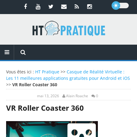
Vous êtes ici :
HT Pratique
>>
Casque de Réalité Virtuelle :
Les 11 meilleures applications gratuites pour Android et iOS
>>
VR Roller Coaster 360
mai 13, 2026
Alain Roache
0
VR Roller Coaster 360