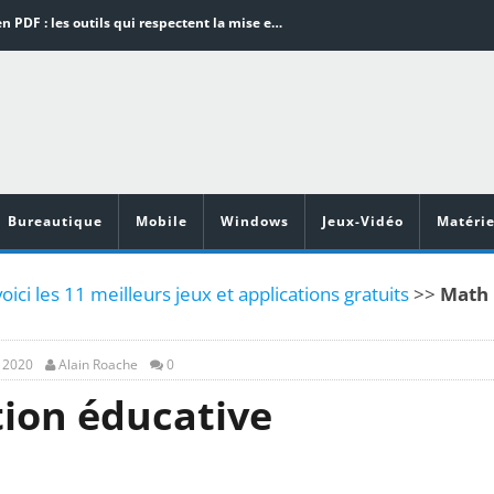
Word en PDF : les outils qui respectent la mise en page
Aspirateurs ECOVACS : Top 9 des meilleurs modèles de la marque
Comment programmer l’arrêt automatique de son pc sous Windows 10 ?
Aspirateurs Xiaomi : Top 11 des meilleurs modèles de la marque
Vidéoprojecteurs Asus : Top 6 des meilleurs modèles de la marque
Bureautique
Mobile
Windows
Jeux-Vidéo
Matérie
oici les 11 meilleurs jeux et applications gratuits
>>
Math
, 2020
Alain Roache
0
ion éducative