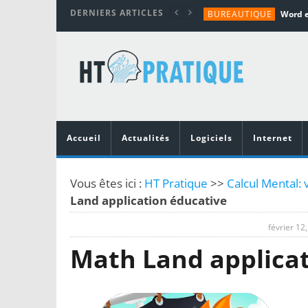
DERNIERS ARTICLES
BUREAUTIQUE
MATÉRIEL
TUTORIALS
MATÉRIEL
MATÉRIEL
Accueil
Actualités
Logiciels
Internet
Vous êtes ici :
HT Pratique
>>
Calcul Mental: v
Land application éducative
février 12
Math Land applicat