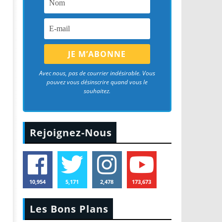
Avec nous, pas de courrier indésirable. Vous
pouvez vous désinscrire quand vous le
souhaitez.
Rejoignez-Nous
10,954
5,171
2,478
173,673
Les Bons Plans