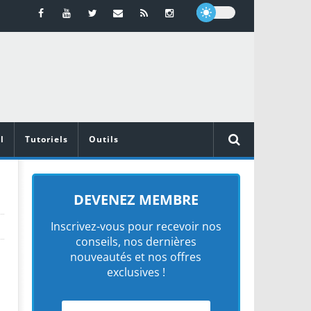
l
Tutoriels
Outils
DEVENEZ MEMBRE
Inscrivez-vous pour recevoir nos
conseils, nos dernières
nouveautés et nos offres
exclusives !