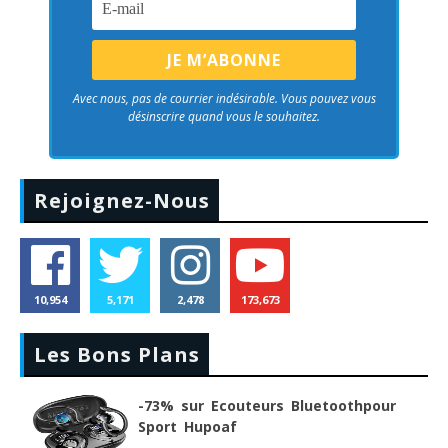
Avec nous, pas de courrier indésirable. Vous pouvez vous
désinscrire quand vous le souhaitez.
Rejoignez-Nous
10,954
5,171
2,478
173,673
Les Bons Plans
-73% sur Ecouteurs Bluetoothpour
Sport Hupoaf