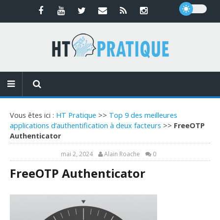
Vous êtes ici :
HT Pratique
>>
Top 9 des meilleures
applications d’authentification à deux facteurs
>>
FreeOTP
Authenticator
mai 2, 2024
Alain Roache
0
FreeOTP Authenticator