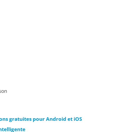
son
ons gratuites pour Android et iOS
telligente