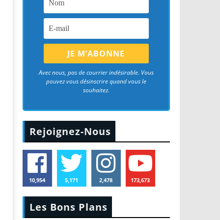
Avec nous, pas de courrier indésirable. Vous
pouvez vous désinscrire quand vous le
souhaitez.
Rejoignez-Nous
10,954
5,171
2,478
173,673
Les Bons Plans