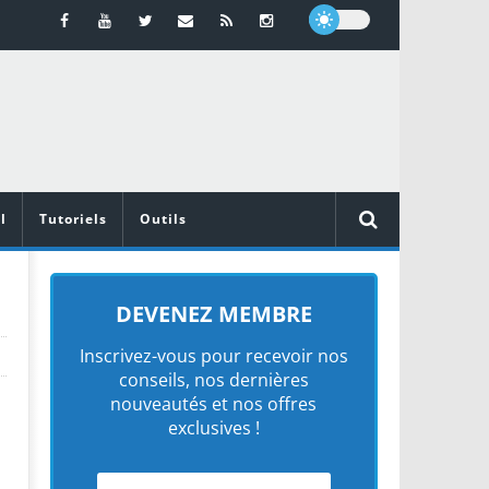
l
Tutoriels
Outils
DEVENEZ MEMBRE
Inscrivez-vous pour recevoir nos
conseils, nos dernières
nouveautés et nos offres
exclusives !