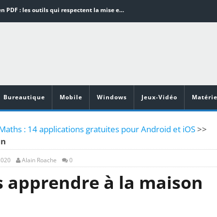
Word en PDF : les outils qui respectent la mise en page
Aspirateurs ECOVACS : Top 9 des meilleurs modèles de la marque
Comment programmer l’arrêt automatique de son pc sous Windows 10 ?
Aspirateurs Xiaomi : Top 11 des meilleurs modèles de la marque
Vidéoprojecteurs Asus : Top 6 des meilleurs modèles de la marque
Bureautique
Mobile
Windows
Jeux-Vidéo
Matérie
aths : 14 applications gratuites pour Android et iOS
>>
on
2020
Alain Roache
0
 apprendre à la maison