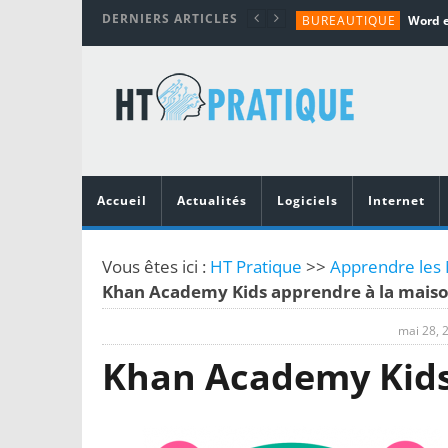
DERNIERS ARTICLES
BUREAUTIQUE
MATÉRIEL
TUTORIALS
MATÉRIEL
MATÉRIEL
Accueil
Actualités
Logiciels
Internet
Vous êtes ici :
HT Pratique
>>
Apprendre les M
Khan Academy Kids apprendre à la mais
mai 28, 
Khan Academy Kids