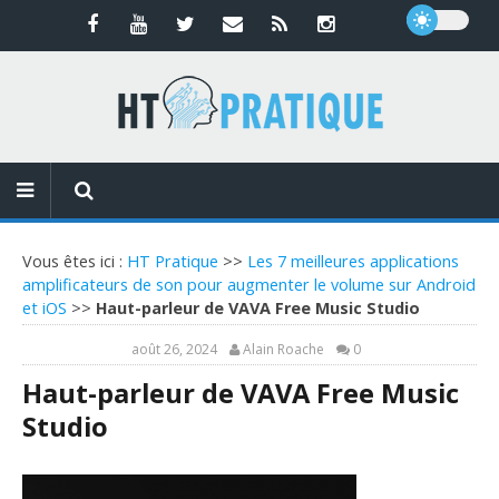
Vous êtes ici :
HT Pratique
>>
Les 7 meilleures applications
amplificateurs de son pour augmenter le volume sur Android
et iOS
>>
Haut-parleur de VAVA Free Music Studio
août 26, 2024
Alain Roache
0
Haut-parleur de VAVA Free Music
Studio