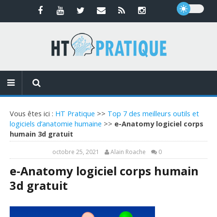
Vous êtes ici :
HT Pratique
>>
Top 7 des meilleurs outils et
logiciels d’anatomie humaine
>>
e-Anatomy logiciel corps
humain 3d gratuit
octobre 25, 2021
Alain Roache
0
e-Anatomy logiciel corps humain
3d gratuit