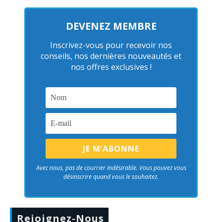
DEVENEZ MEMBRE
Inscrivez-vous pour recevoir nos
conseils, nos dernières nouveautés et
nos offres exclusives !
Avec nous, pas de courrier indésirable. Vous pouvez vous
désinscrire quand vous le souhaitez.
Rejoignez-Nous