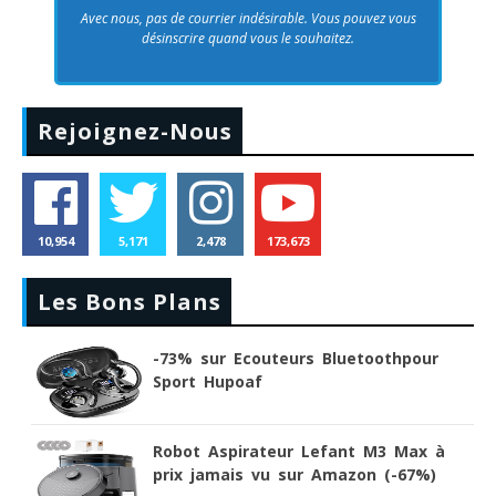
Avec nous, pas de courrier indésirable. Vous pouvez vous
désinscrire quand vous le souhaitez.
Rejoignez-Nous
10,954
5,171
2,478
173,673
Les Bons Plans
-73% sur Ecouteurs Bluetoothpour
Sport Hupoaf
Robot Aspirateur Lefant M3 Max à
prix jamais vu sur Amazon (-67%)