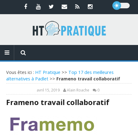
Vous êtes ici :
HT Pratique
>>
Top 17 des meilleures
alternatives à Padlet
>>
Frameno travail collaboratif
avril 15, 2019
Alain Roache
0
Frameno travail collaboratif