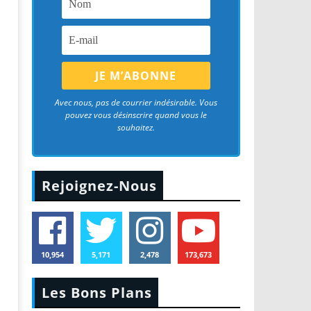
Avec nous, pas de courrier indésirable. Vous
pouvez vous désinscrire quand vous le
souhaitez.
Rejoignez-Nous
10,954
5,171
2,478
173,673
Les Bons Plans