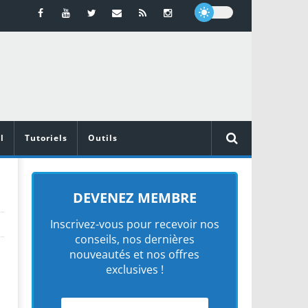
l
Tutoriels
Outils
DEVENEZ MEMBRE
Inscrivez-vous pour recevoir nos
conseils, nos dernières
nouveautés et nos offres
exclusives !