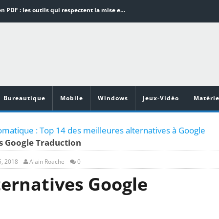
Word en PDF : les outils qui respectent la mise en page
Aspirateurs ECOVACS : Top 9 des meilleurs modèles de la marque
Comment programmer l’arrêt automatique de son pc sous Windows 10 ?
Aspirateurs Xiaomi : Top 11 des meilleurs modèles de la marque
Vidéoprojecteurs Asus : Top 6 des meilleurs modèles de la marque
Bureautique
Mobile
Windows
Jeux-Vidéo
Matérie
omatique : Top 14 des meilleures alternatives à Google
s Google Traduction
, 2018
Alain Roache
0
ternatives Google