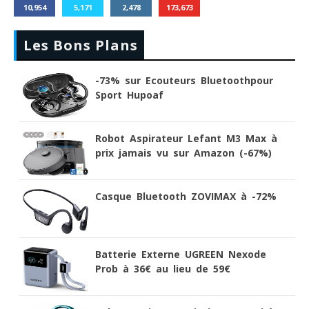
10,954
5,171
2,478
173,673
Les Bons Plans
-73% sur Ecouteurs Bluetoothpour
Sport Hupoaf
Robot Aspirateur Lefant M3 Max à
prix jamais vu sur Amazon (-67%)
Casque Bluetooth ZOVIMAX à -72%
Batterie Externe UGREEN Nexode
Prob à 36€ au lieu de 59€