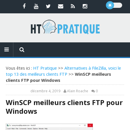
Vous êtes ici :
HT Pratique
>>
Alternatives à FileZilla, voici le
top 13 des meilleurs clients FTP
>>
WinSCP meilleurs
clients FTP pour Windows
décembre 4, 2019
Alain Roache
0
WinSCP meilleurs clients FTP pour
Windows