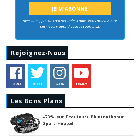
Avec nous, pas de courrier indésirable. Vous pouvez vous
désinscrire quand vous le souhaitez.
Rejoignez-Nous
10,954
5,171
2,478
173,673
Les Bons Plans
-73% sur Ecouteurs Bluetoothpour
Sport Hupoaf