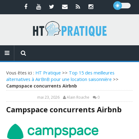
Vous êtes ici :
HT Pratique
>>
Top 15 des meilleures
alternatives à AirBnB pour une location saisonnière
>>
Campspace concurrents Airbnb
mai 23, 2026
Alain Roache
0
Campspace concurrents Airbnb