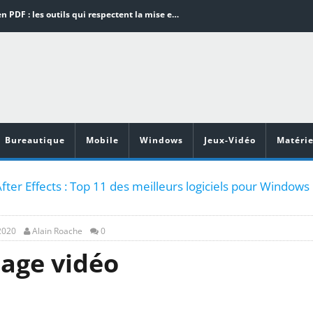
Word en PDF : les outils qui respectent la mise en page
Aspirateurs ECOVACS : Top 9 des meilleurs modèles de la marque
Comment programmer l’arrêt automatique de son pc sous Windows 10 ?
Aspirateurs Xiaomi : Top 11 des meilleurs modèles de la marque
Vidéoprojecteurs Asus : Top 6 des meilleurs modèles de la marque
Bureautique
Mobile
Windows
Jeux-Vidéo
Matérie
After Effects : Top 11 des meilleurs logiciels pour Windows
 2020
Alain Roache
0
age vidéo