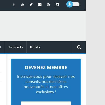
l
Tutoriels
Outils
DEVENEZ MEMBRE
Inscrivez-vous pour recevoir nos
conseils, nos dernières
nouveautés et nos offres
exclusives !