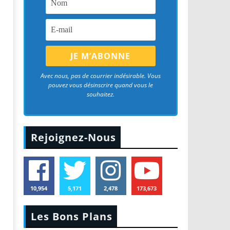
Avec nous, pas de courrier indésirable. Vous
pouvez vous désinscrire quand vous le
souhaitez.
Rejoignez-Nous
10,954
5,171
2,478
173,673
Les Bons Plans