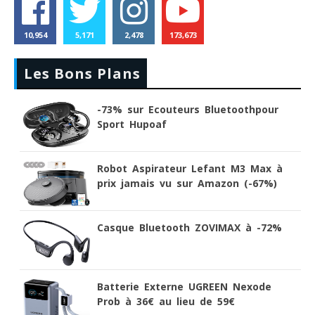
10,954
5,171
2,478
173,673
Les Bons Plans
-73% sur Ecouteurs Bluetoothpour
Sport Hupoaf
Robot Aspirateur Lefant M3 Max à
prix jamais vu sur Amazon (-67%)
Casque Bluetooth ZOVIMAX à -72%
Batterie Externe UGREEN Nexode
Prob à 36€ au lieu de 59€