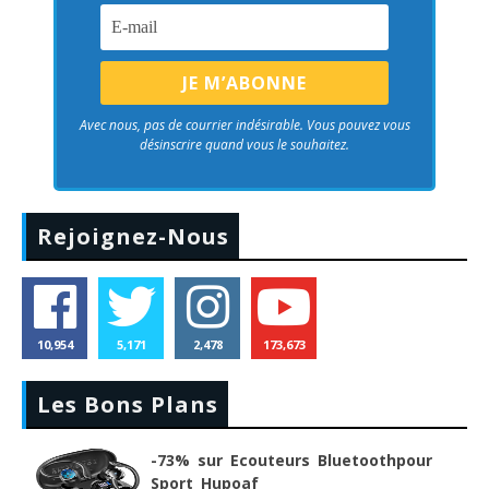
Avec nous, pas de courrier indésirable. Vous pouvez vous
désinscrire quand vous le souhaitez.
Rejoignez-Nous
10,954
5,171
2,478
173,673
Les Bons Plans
-73% sur Ecouteurs Bluetoothpour
Sport Hupoaf