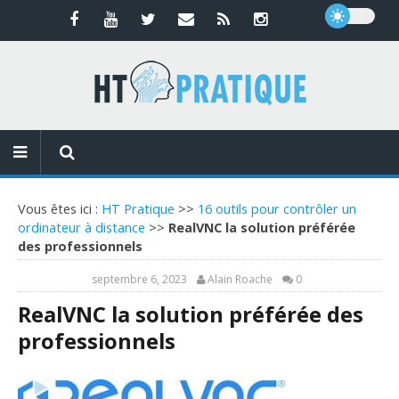
Vous êtes ici :
HT Pratique
>>
16 outils pour contrôler un
ordinateur à distance
>>
RealVNC la solution préférée
des professionnels
septembre 6, 2023
Alain Roache
0
RealVNC la solution préférée des
professionnels