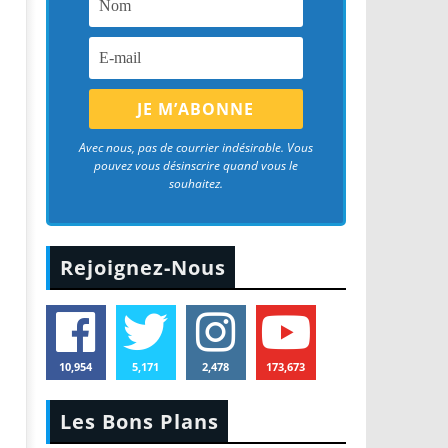
Avec nous, pas de courrier indésirable. Vous
pouvez vous désinscrire quand vous le
souhaitez.
Rejoignez-Nous
10,954
5,171
2,478
173,673
Les Bons Plans