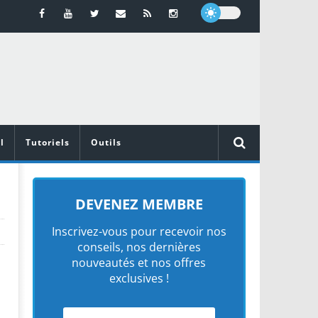
l
Tutoriels
Outils
DEVENEZ MEMBRE
Inscrivez-vous pour recevoir nos
conseils, nos dernières
nouveautés et nos offres
exclusives !