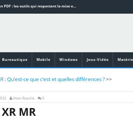
Word en PDF : les outils qui respectent la mise en page
Aspirateurs ECOVACS : Top 9 des meilleurs modèles de la marque
Comment programmer l’arrêt automatique de son pc sous Windows 10 ?
Aspirateurs Xiaomi : Top 11 des meilleurs modèles de la marque
Vidéoprojecteurs Asus : Top 6 des meilleurs modèles de la marque
Bureautique
Mobile
Windows
Jeux-Vidéo
Matérie
R : Qu’est-ce que c’est et quelles différences ?
>>
2022
Alain Roache
0
R XR MR