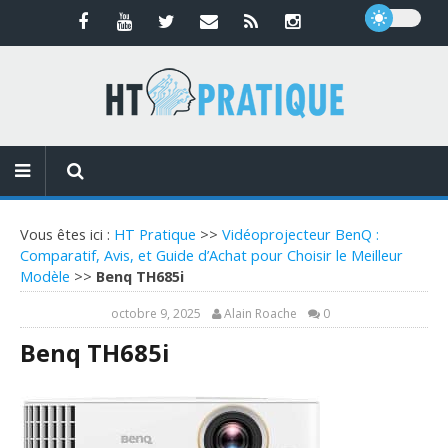
Vous êtes ici :
HT Pratique
>>
Vidéoprojecteur BenQ :
Comparatif, Avis, et Guide d’Achat pour Choisir le Meilleur
Modèle
>>
Benq TH685i
octobre 9, 2025
Alain Roache
0
Benq TH685i