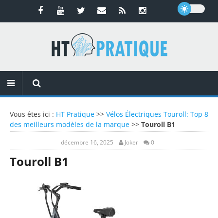
Vous êtes ici :
HT Pratique
>>
Vélos Électriques Touroll: Top 8
des meilleurs modèles de la marque
>>
Touroll B1
décembre 16, 2025
Joker
0
Touroll B1