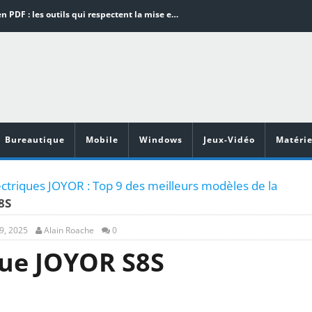
Word en PDF : les outils qui respectent la mise en page
Aspirateurs ECOVACS : Top 9 des meilleurs modèles de la marque
Comment programmer l’arrêt automatique de son pc sous Windows 10 ?
Aspirateurs Xiaomi : Top 11 des meilleurs modèles de la marque
Vidéoprojecteurs Asus : Top 6 des meilleurs modèles de la marque
Bureautique
Mobile
Windows
Jeux-Vidéo
Matérie
ectriques JOYOR : Top 9 des meilleurs modèles de la
8S
9, 2025
Alain Roache
0
que JOYOR S8S