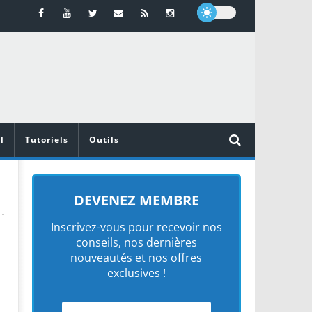
l
Tutoriels
Outils
DEVENEZ MEMBRE
Inscrivez-vous pour recevoir nos
conseils, nos dernières
nouveautés et nos offres
exclusives !