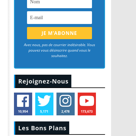
Avec nous, pas de courrier indésirable. Vous
pouvez vous désinscrire quand vous le
souhaitez.
Rejoignez-Nous
10,954
5,171
2,478
173,673
Les Bons Plans