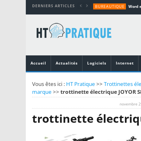
DERNIERS ARTICLES
BUREAUTIQUE
MATÉRIEL
TUTORIALS
MATÉRIEL
MATÉRIEL
Accueil
Actualités
Logiciels
Internet
Vous êtes ici :
HT Pratique
>>
Trottinettes él
marque
>>
trottinette électrique JOYOR S
novembre 2
trottinette électri