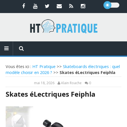
Vous êtes ici :
HT Pratique
>>
Skateboards électriques : quel
modèle choisir en 2026 ?
>>
Skates éLectriques Feiphla
mai 18, 2026
Alain Roache
0
Skates éLectriques Feiphla