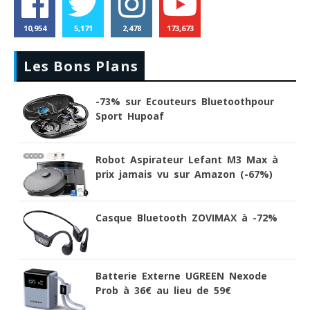
10,954
5,171
2,478
173,673
Les Bons Plans
-73% sur Ecouteurs Bluetoothpour
Sport Hupoaf
Robot Aspirateur Lefant M3 Max à
prix jamais vu sur Amazon (-67%)
Casque Bluetooth ZOVIMAX à -72%
Batterie Externe UGREEN Nexode
Prob à 36€ au lieu de 59€