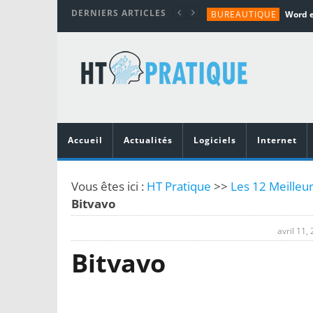
DERNIERS ARTICLES
BUREAUTIQUE
MATÉRIEL
TUTORIALS
MATÉRIEL
MATÉRIEL
Accueil
Actualités
Logiciels
Internet
Vous êtes ici :
HT Pratique
>>
Les 12 Meilleu
Bitvavo
avril 11,
Bitvavo