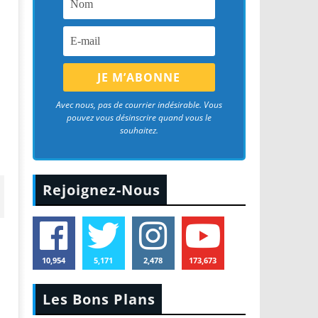
Avec nous, pas de courrier indésirable. Vous
pouvez vous désinscrire quand vous le
souhaitez.
Rejoignez-Nous
10,954
5,171
2,478
173,673
Les Bons Plans