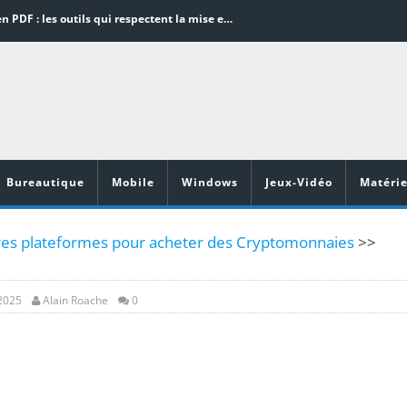
Word en PDF : les outils qui respectent la mise en page
Aspirateurs ECOVACS : Top 9 des meilleurs modèles de la marque
Comment programmer l’arrêt automatique de son pc sous Windows 10 ?
Aspirateurs Xiaomi : Top 11 des meilleurs modèles de la marque
Vidéoprojecteurs Asus : Top 6 des meilleurs modèles de la marque
Bureautique
Mobile
Windows
Jeux-Vidéo
Matérie
res plateformes pour acheter des Cryptomonnaies
>>
 2025
Alain Roache
0