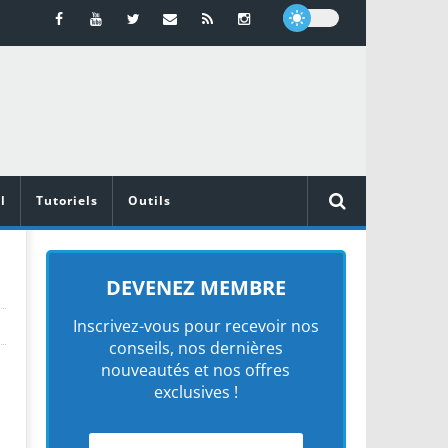
l
Tutoriels
Outils
DEVENEZ MEMBRE
Inscrivez-vous pour recevoir nos
conseils, nos dernières
nouveautés et nos offres
exclusives !