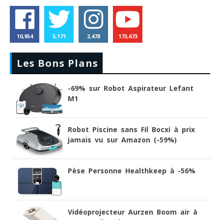
10,954
5,171
2,478
173,673
Les Bons Plans
-69% sur Robot Aspirateur Lefant
M1
Robot Piscine sans Fil Bocxi à prix
jamais vu sur Amazon (-59%)
Pèse Personne Healthkeep à -56%
Vidéoprojecteur Aurzen Boom air à