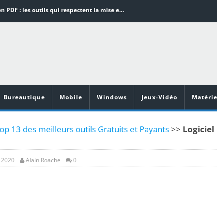
Word en PDF : les outils qui respectent la mise en page
Aspirateurs ECOVACS : Top 9 des meilleurs modèles de la marque
Comment programmer l’arrêt automatique de son pc sous Windows 10 ?
Aspirateurs Xiaomi : Top 11 des meilleurs modèles de la marque
Vidéoprojecteurs Asus : Top 6 des meilleurs modèles de la marque
Bureautique
Mobile
Windows
Jeux-Vidéo
Matérie
Top 13 des meilleurs outils Gratuits et Payants
>>
Logiciel
, 2020
Alain Roache
0