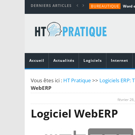
DERNIERS ARTICLES
BUREAUTIQUE
MATÉRIEL
TUTORIALS
MATÉRIEL
MATÉRIEL
Accueil
Actualités
Logiciels
Internet
Vous êtes ici :
HT Pratique
>>
Logiciels ERP: 
WebERP
février 26
Logiciel WebERP