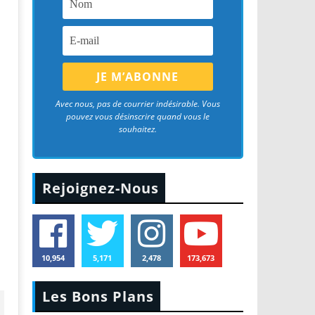
Avec nous, pas de courrier indésirable. Vous
pouvez vous désinscrire quand vous le
souhaitez.
Rejoignez-Nous
10,954
5,171
2,478
173,673
Les Bons Plans