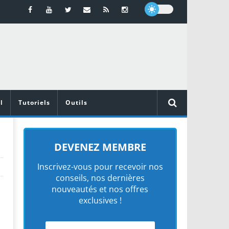
l
Tutoriels
Outils
DEVENEZ MEMBRE
Inscrivez-vous pour recevoir nos
conseils, nos dernières
nouveautés et nos offres
exclusives !