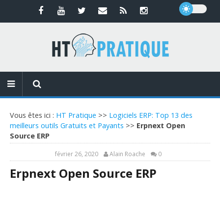
Vous êtes ici :
HT Pratique
>>
Logiciels ERP: Top 13 des
meilleurs outils Gratuits et Payants
>>
Erpnext Open
Source ERP
février 26, 2020
Alain Roache
0
Erpnext Open Source ERP