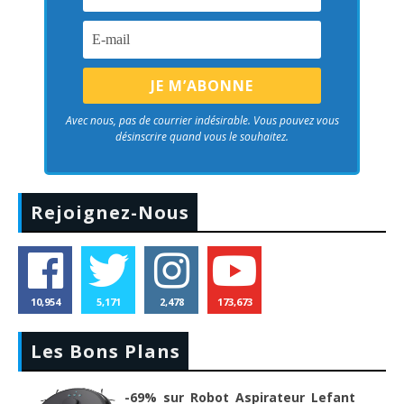
Avec nous, pas de courrier indésirable. Vous pouvez vous
désinscrire quand vous le souhaitez.
Rejoignez-Nous
10,954
5,171
2,478
173,673
Les Bons Plans
-69% sur Robot Aspirateur Lefant