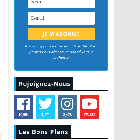
Avec nous, pas de courrier indésirable. Vous
pouvez vous désinscrire quand vous le
souhaitez.
Rejoignez-Nous
10,954
5,171
2,478
173,673
Les Bons Plans