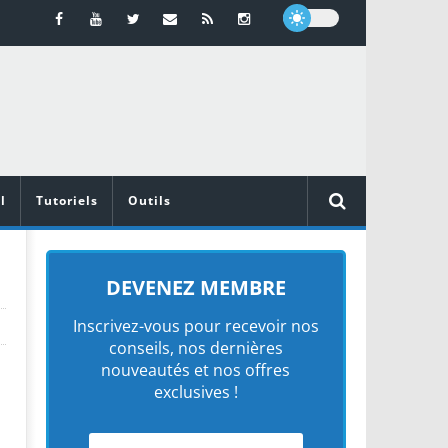
l
Tutoriels
Outils
DEVENEZ MEMBRE
Inscrivez-vous pour recevoir nos
conseils, nos dernières
nouveautés et nos offres
exclusives !