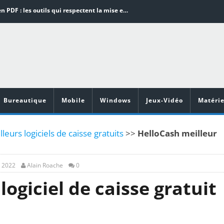
Word en PDF : les outils qui respectent la mise en page
Aspirateurs ECOVACS : Top 9 des meilleurs modèles de la marque
Comment programmer l’arrêt automatique de son pc sous Windows 10 ?
Aspirateurs Xiaomi : Top 11 des meilleurs modèles de la marque
Vidéoprojecteurs Asus : Top 6 des meilleurs modèles de la marque
Bureautique
Mobile
Windows
Jeux-Vidéo
Matérie
leurs logiciels de caisse gratuits
>>
HelloCash meilleur
, 2022
Alain Roache
0
ogiciel de caisse gratuit