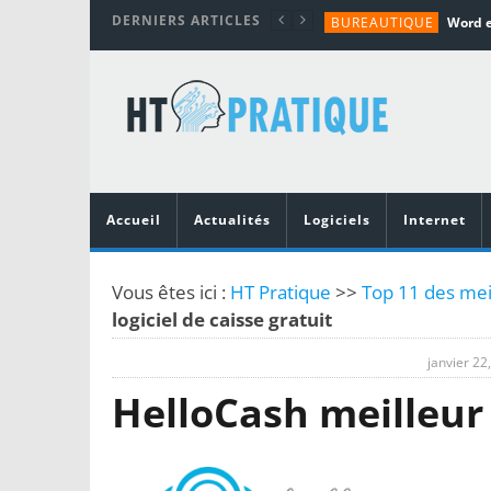
DERNIERS ARTICLES
BUREAUTIQUE
MATÉRIEL
TUTORIALS
MATÉRIEL
MATÉRIEL
Accueil
Actualités
Logiciels
Internet
Vous êtes ici :
HT Pratique
>>
Top 11 des meil
logiciel de caisse gratuit
janvier 22
HelloCash meilleur l