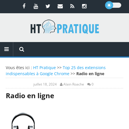
Vous êtes ici :
HT Pratique
>>
Top 25 des extensions
indispensables à Google Chrome
>>
Radio en ligne
juillet 18, 2024
Alain Roache
0
Radio en ligne