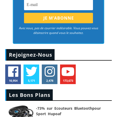
Avec nous, pas de courrier indésirable. Vous pouvez vous
désinscrire quand vous le souhaitez.
Rejoignez-Nous
10,954
5,171
2,478
173,673
Les Bons Plans
-73% sur Ecouteurs Bluetoothpour
Sport Hupoaf