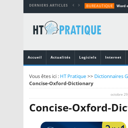
DERNIERS ARTICLES
BUREAUTIQUE
MATÉRIEL
TUTORIALS
MATÉRIEL
MATÉRIEL
Accueil
Actualités
Logiciels
Internet
Vous êtes ici :
HT Pratique
>>
Dictionnaires G
Concise-Oxford-Dictionary
octobre 29
Concise-Oxford-Dic