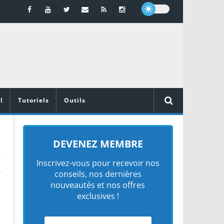
l
Tutoriels
Outils
DEVENEZ MEMBRE
Inscrivez-vous pour recevoir nos
conseils, nos dernières
nouveautés et nos offres
exclusives !