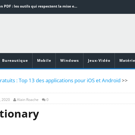
Word en PDF : les outils qui respectent la mise en page
Aspirateurs ECOVACS : Top 9 des meilleurs modèles de la marque
Comment programmer l’arrêt automatique de son pc sous Windows 10 ?
Aspirateurs Xiaomi : Top 11 des meilleurs modèles de la marque
Vidéoprojecteurs Asus : Top 6 des meilleurs modèles de la marque
Bureautique
Mobile
Windows
Jeux-Vidéo
Matérie
ratuits : Top 13 des applications pour iOS et Android
>>
, 2020
Alain Roache
0
tionary