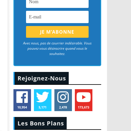
Avec nous, pas de courrier indésirable. Vous
pouvez vous désinscrire quand vous le
souhaitez.
Rejoignez-Nous
10,954
5,171
2,478
173,673
Les Bons Plans