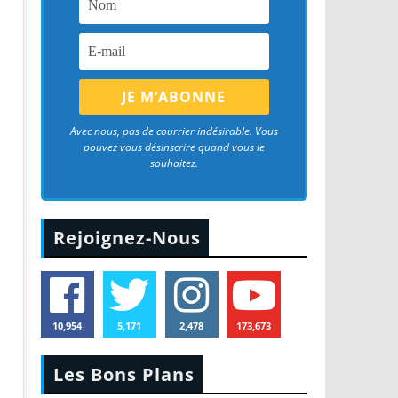
Avec nous, pas de courrier indésirable. Vous
pouvez vous désinscrire quand vous le
souhaitez.
Rejoignez-Nous
10,954
5,171
2,478
173,673
Les Bons Plans