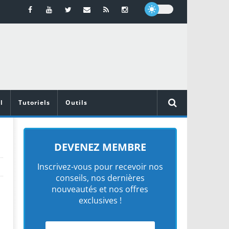
l
Tutoriels
Outils
DEVENEZ MEMBRE
Inscrivez-vous pour recevoir nos
conseils, nos dernières
nouveautés et nos offres
exclusives !