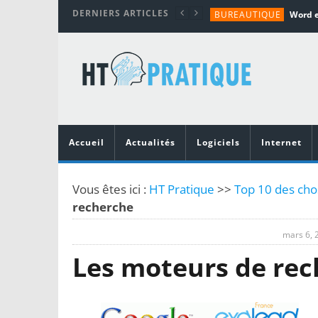
DERNIERS ARTICLES
BUREAUTIQUE
MATÉRIEL
TUTORIALS
MATÉRIEL
MATÉRIEL
Accueil
Actualités
Logiciels
Internet
Vous êtes ici :
HT Pratique
>>
Top 10 des cho
recherche
mars 6, 
Les moteurs de re