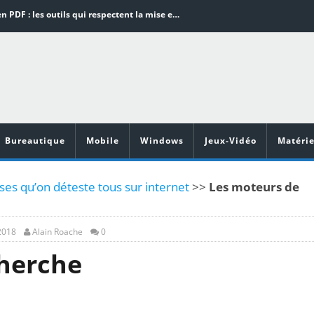
Word en PDF : les outils qui respectent la mise en page
Aspirateurs ECOVACS : Top 9 des meilleurs modèles de la marque
Comment programmer l’arrêt automatique de son pc sous Windows 10 ?
Aspirateurs Xiaomi : Top 11 des meilleurs modèles de la marque
Vidéoprojecteurs Asus : Top 6 des meilleurs modèles de la marque
Bureautique
Mobile
Windows
Jeux-Vidéo
Matérie
ses qu’on déteste tous sur internet
>>
Les moteurs de
2018
Alain Roache
0
cherche