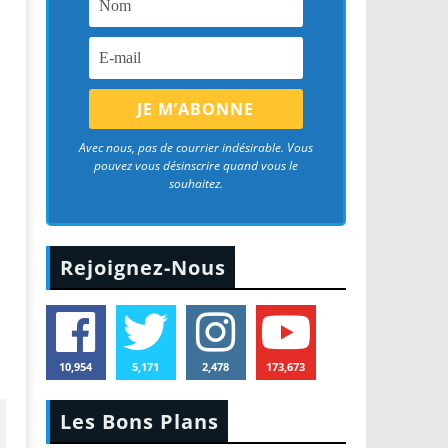
Avec nous, pas de courrier indésirable. Vous
pouvez vous désinscrire quand vous le
souhaitez.
Rejoignez-Nous
10,954
5,171
2,478
173,673
Les Bons Plans