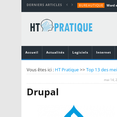
DERNIERS ARTICLES
BUREAUTIQUE
MATÉRIEL
TUTORIALS
MATÉRIEL
MATÉRIEL
Accueil
Actualités
Logiciels
Internet
Vous êtes ici :
HT Pratique
>>
Top 13 des mei
mai 14, 
Drupal