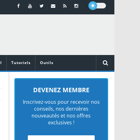
l
Tutoriels
Outils
DEVENEZ MEMBRE
Inscrivez-vous pour recevoir nos
conseils, nos dernières
nouveautés et nos offres
exclusives !