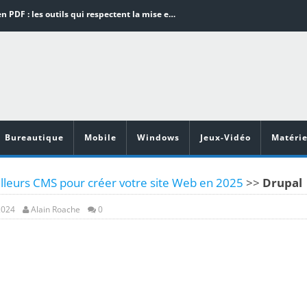
Word en PDF : les outils qui respectent la mise en page
Aspirateurs ECOVACS : Top 9 des meilleurs modèles de la marque
Comment programmer l’arrêt automatique de son pc sous Windows 10 ?
Aspirateurs Xiaomi : Top 11 des meilleurs modèles de la marque
Vidéoprojecteurs Asus : Top 6 des meilleurs modèles de la marque
Bureautique
Mobile
Windows
Jeux-Vidéo
Matérie
lleurs CMS pour créer votre site Web en 2025
>>
Drupal
2024
Alain Roache
0