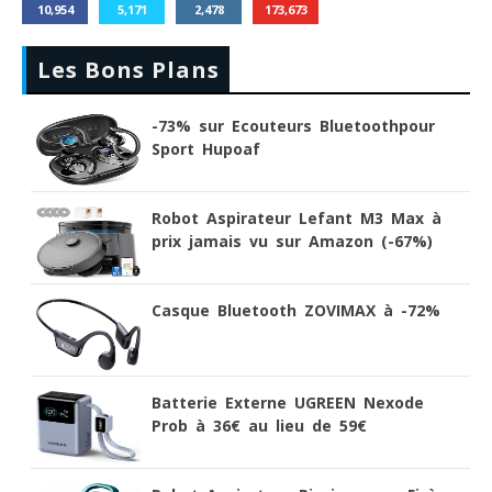
10,954
5,171
2,478
173,673
Les Bons Plans
-73% sur Ecouteurs Bluetoothpour
Sport Hupoaf
Robot Aspirateur Lefant M3 Max à
prix jamais vu sur Amazon (-67%)
Casque Bluetooth ZOVIMAX à -72%
Batterie Externe UGREEN Nexode
Prob à 36€ au lieu de 59€