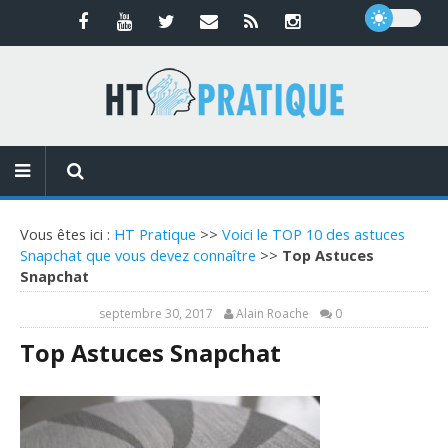
Vous êtes ici :
HT Pratique
>>
Voici le TOP 10 des astuces
Snapchat que vous devez connaître
>>
Top Astuces
Snapchat
septembre 30, 2017
Alain Roache
0
Top Astuces Snapchat