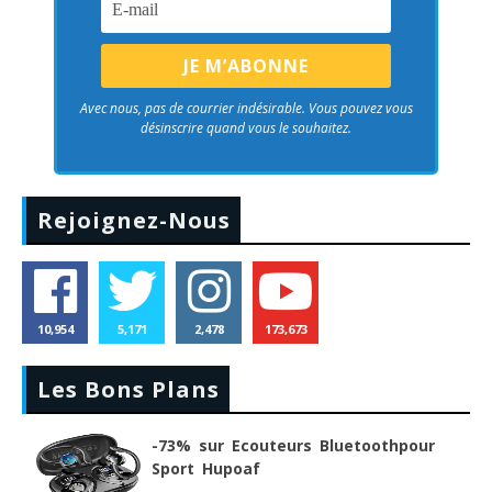
Avec nous, pas de courrier indésirable. Vous pouvez vous
désinscrire quand vous le souhaitez.
Rejoignez-Nous
10,954
5,171
2,478
173,673
Les Bons Plans
-73% sur Ecouteurs Bluetoothpour
Sport Hupoaf