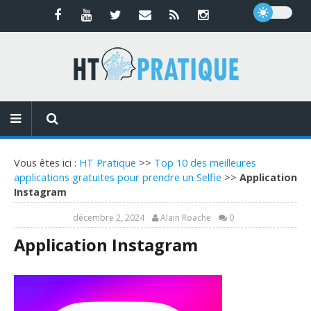
Vous êtes ici :
HT Pratique
>>
Top 10 des meilleures
applications gratuites pour prendre un Selfie
>>
Application
Instagram
décembre 2, 2024
Alain Roache
0
Application Instagram