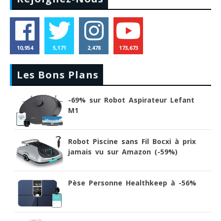
10,954
5,171
2,478
173,673
Les Bons Plans
-69% sur Robot Aspirateur Lefant
M1
Robot Piscine sans Fil Bocxi à prix
jamais vu sur Amazon (-59%)
Pèse Personne Healthkeep à -56%