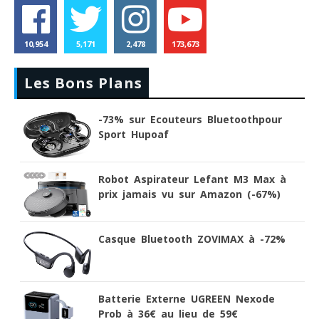
10,954
5,171
2,478
173,673
Les Bons Plans
-73% sur Ecouteurs Bluetoothpour
Sport Hupoaf
Robot Aspirateur Lefant M3 Max à
prix jamais vu sur Amazon (-67%)
Casque Bluetooth ZOVIMAX à -72%
Batterie Externe UGREEN Nexode
Prob à 36€ au lieu de 59€